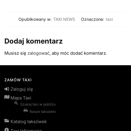
Opublikowany w:
TAXI NEWS
Oznaczone:
taxi
Dodaj komentarz
Musisz się
zalogować
, aby móc dodać komentarz.
ZAMÓW TAXI
Zaloguj się
Mapa Taxi
Szukaj taxi w pobliżu
Nasze taksówki
Katalog taksówek
Taxi Informacje