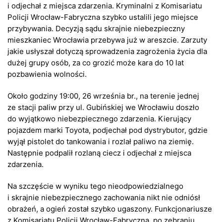
i odjechał z miejsca zdarzenia. Kryminalni z Komisariatu
Policji Wrocław-Fabryczna szybko ustalili jego miejsce
przybywania. Decyzją sądu skrajnie niebezpieczny
mieszkaniec Wrocławia przebywa już w areszcie. Zarzuty
jakie usłyszał dotyczą sprowadzenia zagrożenia życia dla
dużej grupy osób, za co grozić może kara do 10 lat
pozbawienia wolności.
Około godziny 19:00, 26 września br., na terenie jednej
ze stacji paliw przy ul. Gubińskiej we Wrocławiu doszło
do wyjątkowo niebezpiecznego zdarzenia. Kierujący
pojazdem marki Toyota, podjechał pod dystrybutor, gdzie
wyjął pistolet do tankowania i rozlał paliwo na ziemię.
Następnie podpalił rozlaną ciecz i odjechał z miejsca
zdarzenia.
Na szczęście w wyniku tego nieodpowiedzialnego
i skrajnie niebezpiecznego zachowania nikt nie odniósł
obrażeń, a ogień został szybko ugaszony. Funkcjonariusze
z Komisariatu Policji Wrocław-Fabryczna, po zebraniu