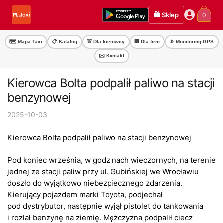
Przejdź
Przejdź
🛍️ Sklep
0
do
do
nawigacji
treści
🗺️ Mapa Taxi
📋 Katalog
🚖 Dla kierowcy
🏢 Dla firm
📡 Monitoring GPS
✉️ Kontakt
Kierowca Bolta podpalił paliwo na stacji
benzynowej
2025-10-03
Kierowca Bolta podpalił paliwo na stacji benzynowej
Pod koniec września, w godzinach wieczornych, na terenie
jednej ze stacji paliw przy ul. Gubińskiej we Wrocławiu
doszło do wyjątkowo niebezpiecznego zdarzenia.
Kierujący pojazdem marki Toyota, podjechał
pod dystrybutor, następnie wyjął pistolet do tankowania
i rozlał benzynę na ziemię. Mężczyzna podpalił ciecz