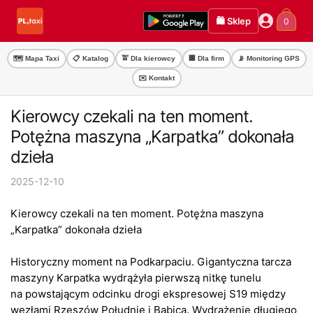
Przejdź
Przejdź
🛍️ Sklep
0
do
do
nawigacji
treści
🗺️ Mapa Taxi
📋 Katalog
🚖 Dla kierowcy
🏢 Dla firm
📡 Monitoring GPS
✉️ Kontakt
Kierowcy czekali na ten moment.
Potężna maszyna „Karpatka” dokonała
dzieła
2025-12-10
Kierowcy czekali na ten moment. Potężna maszyna
„Karpatka” dokonała dzieła
Historyczny moment na Podkarpaciu. Gigantyczna tarcza
maszyny Karpatka wydrążyła pierwszą nitkę tunelu
na powstającym odcinku drogi ekspresowej S19 między
węzłami Rzeszów Południe i Babica. Wydrążenie długiego