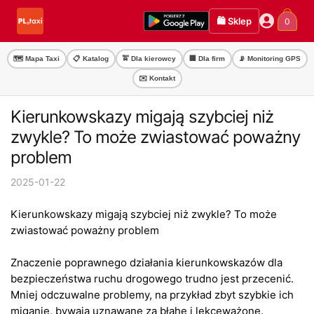
Przejdź
Przejdź
🛍️ Sklep
0
do
do
nawigacji
treści
🗺️ Mapa Taxi
📋 Katalog
🚖 Dla kierowcy
🏢 Dla firm
📡 Monitoring GPS
✉️ Kontakt
Kierunkowskazy migają szybciej niż
zwykle? To może zwiastować poważny
problem
2025-01-22
Kierunkowskazy migają szybciej niż zwykle? To może
zwiastować poważny problem
Znaczenie poprawnego działania kierunkowskazów dla
bezpieczeństwa ruchu drogowego trudno jest przecenić.
Mniej odczuwalne problemy, na przykład zbyt szybkie ich
miganie, bywają uznawane za błahe i lekceważone.