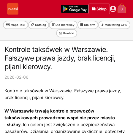
Przejdź
Przejdź
🛍️ Sklep
0
do
do
nawigacji
treści
🗺️ Mapa Taxi
📋 Katalog
🚖 Dla kierowcy
🏢 Dla firm
📡 Monitoring GPS
✉️ Kontakt
Kontrole taksówek w Warszawie.
Fałszywe prawa jazdy, brak licencji,
pijani kierowcy.
2026-02-06
Kontrole taksówek w Warszawie. Fałszywe prawa jazdy,
brak licencji, pijani kierowcy.
W Warszawie trwają kontrole przewozów
taksówkowych prowadzone wspólnie przez miasto
i
służby.
Ich celem jest zwiększenie bezpieczeństwa
pasażerów. Działania, organizowane cyklicznie, dotyczyły