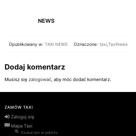
NEWS
Opublikowany w:
TAXI NEWS
Oznaczone:
taxi
,
TaxiNews
Dodaj komentarz
Musisz się
zalogować
, aby móc dodać komentarz.
ZAMÓW TAXI
Zaloguj się
Mapa Taxi
Szukaj taxi w pobliżu