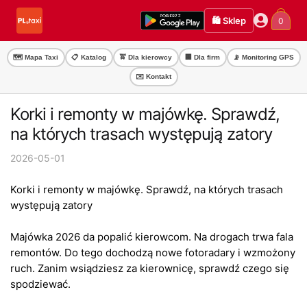
Przejdź
Przejdź
🛍️ Sklep
0
do
do
nawigacji
treści
🗺️ Mapa Taxi
📋 Katalog
🚖 Dla kierowcy
🏢 Dla firm
📡 Monitoring GPS
✉️ Kontakt
Korki i remonty w majówkę. Sprawdź,
na których trasach występują zatory
2026-05-01
Korki i remonty w majówkę. Sprawdź, na których trasach
występują zatory
Majówka 2026 da popalić kierowcom. Na drogach trwa fala
remontów. Do tego dochodzą nowe fotoradary i wzmożony
ruch. Zanim wsiądziesz za kierownicę, sprawdź czego się
spodziewać.