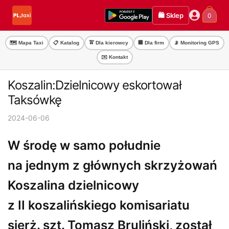
Przejdź
Przejdź
🛍️ Sklep
0
do
do
nawigacji
treści
🗺️ Mapa Taxi
📋 Katalog
🚖 Dla kierowcy
🏢 Dla firm
📡 Monitoring GPS
✉️ Kontakt
Koszalin:Dzielnicowy eskortował
Taksówkę
2024-06-06
W środę w samo południe
na jednym z głównych skrzyżowań
Koszalina dzielnicowy
z II koszalińskiego komisariatu
sierż. szt. Tomasz Bruliński, został