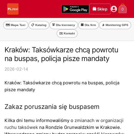
Przejdź
Przejdź
🛍️ Sklep
0
do
do
nawigacji
treści
🗺️ Mapa Taxi
📋 Katalog
🚖 Dla kierowcy
🏢 Dla firm
📡 Monitoring GPS
✉️ Kontakt
Kraków: Taksówkarze chcą powrotu
na buspas, policja pisze mandaty
2026-02-14
Kraków: Taksówkarze chcą powrotu na buspas, policja
pisze mandaty
Zakaz poruszania się buspasem
Kilka dni temu informowaliśmy o
zmianach w organizacji
ruchu taksówek
na Rondzie Grunwaldzkim w Krakowie.