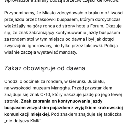
Wprowadzone zmiany budzą sprzeciw częśći kierowców.
Przypominamy, że Miasto zdecydowało o braku możliwości
przejazdu przez taksówki buspasem, którym dorcychczas
wjeżdżajły na górę ronda od strony hotelu Forum. Okazuje
się, że znak zabraniający kontynuowanie jazdy buspasem
za rondem stoi w tym miejscu od dawna i był jak dotąd
zwyczajnie ignorowany, nie tylko przez taksówki. Policja
właśnie zaczęła wystawiać mandaty.
Zakaz obowiązuje od dawna
Chodzi o odcinek za rondem, w kierunku Jubilatu,
na wysokości muzeum Manggha. Przed przystankiem
znajduje się znak C-10, który nakazuje jazdę po jego lewej
stronie.
Znak zabrania on kontynuowania jazdy
buspasem wszystkim pojazdom z wyjątkiem krakowskiej
komunikacji miejskiej
. Pod znakiem znajduje się tabliczka
„nie dotyczy KMK”.