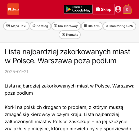
Przejdź
Przejdź
🛍️ Sklep
0
do
do
nawigacji
treści
🗺️ Mapa Taxi
📋 Katalog
🚖 Dla kierowcy
🏢 Dla firm
📡 Monitoring GPS
✉️ Kontakt
Lista najbardziej zakorkowanych miast
w Polsce. Warszawa poza podium
2025-01-21
Lista najbardziej zakorkowanych miast w Polsce. Warszawa
poza podium
Korki na polskich drogach to problem, z którym muszą
zmagać się kierowcy w całym kraju. Lista najbardziej
zatłoczonych miast w Polsce zaskakuje – na jej szczycie
znalazło się miejsce, którego niewielu by się spodziewało.