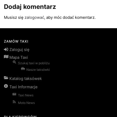
Dodaj komentarz
Musisz się
zalogować
, aby móc dodać komentarz.
ZAMÓW TAXI
Zaloguj się
Mapa Taxi
Szukaj taxi w pobliżu
Nasze taksówki
Katalog taksówek
Taxi Informacje
Taxi News
Moto News