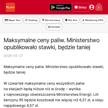
Przejdź
Przejdź
🛍️ Sklep
0
do
do
nawigacji
treści
🗺️ Mapa Taxi
📋 Katalog
🚖 Dla kierowcy
🏢 Dla firm
📡 Monitoring GPS
✉️ Kontakt
Maksymalne ceny paliw. Ministerstwo
opublikowało stawki, będzie taniej
2026-05-27
Maksymalne ceny paliw. Ministerstwo opublikowało stawki,
będzie taniej
W czwartek maksymalne ceny wszystkich paliw
na stacjach będą niższe niż w środę – wynika
z najnowszego obwieszczenia Ministerstwa Energii. Litr
benzyny 95 będzie kosztował nie więcej niż 6,31 zł, a oleju
napędowego 6,57 zł.