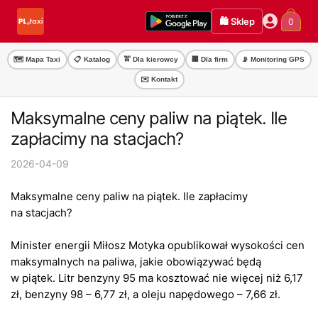
Przejdź
Przejdź
🛍️ Sklep
0
do
do
nawigacji
treści
🗺️ Mapa Taxi
📋 Katalog
🚖 Dla kierowcy
🏢 Dla firm
📡 Monitoring GPS
✉️ Kontakt
Maksymalne ceny paliw na piątek. Ile
zapłacimy na stacjach?
2026-04-09
Maksymalne ceny paliw na piątek. Ile zapłacimy
na stacjach?
Minister energii Miłosz Motyka opublikował wysokości cen
maksymalnych na paliwa, jakie obowiązywać będą
w piątek. Litr benzyny 95 ma kosztować nie więcej niż 6,17
zł, benzyny 98 – 6,77 zł, a oleju napędowego – 7,66 zł.