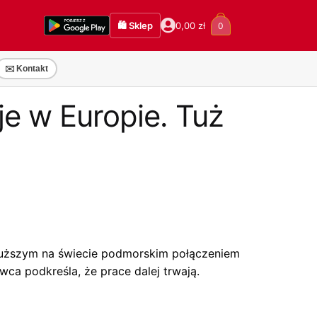
🛍️ Sklep
0,00
zł
0
✉️ Kontakt
e w Europie. Tuż
dłuższym na świecie podmorskim połączeniem
a podkreśla, że prace dalej trwają.