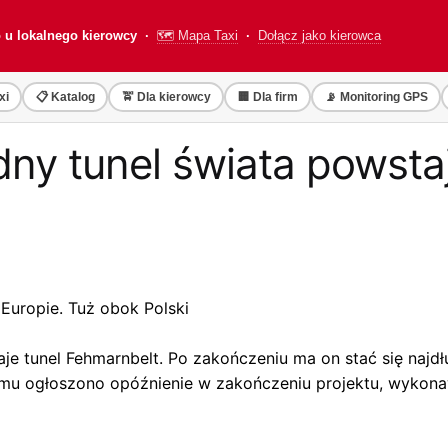
o u lokalnego kierowcy ·
🗺️ Mapa Taxi
·
Dołącz jako kierowca
xi
📋 Katalog
🚖 Dla kierowcy
🏢 Dla firm
📡 Monitoring GPS
ny tunel świata powstaj
Europie. Tuż obok Polski
je tunel Fehmarnbelt. Po zakończeniu ma on stać się naj
mu ogłoszono opóźnienie w zakończeniu projektu, wykonawc