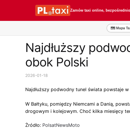
Przejdź
Przejdź
do
do
Zamów taxi online, bezpośredni
nawigacji
treści
🗺️ Mapa Ta
Najdłuższy podwod
obok Polski
2026-01-18
Najdłuższy podwodny tunel świata powstaje w 
W Bałtyku, pomiędzy Niemcami a Danią, powsta
drogowym i kolejowym. Choć kilka miesięcy te
Żródło:
PolsatNewsMoto