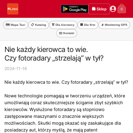
Przejdź
Przejdź
🛍️ Sklep
0
do
do
nawigacji
treści
🗺️ Mapa Taxi
📋 Katalog
🚖 Dla kierowcy
🏢 Dla firm
📡 Monitoring GPS
✉️ Kontakt
Nie każdy kierowca to wie.
Czy fotoradary „strzelają” w tył?
2024-11-16
Nie każdy kierowca to wie. Czy fotoradary „strzelają” w tył?
Nowe technologie pomagają w tworzeniu urządzeń, które
umożliwiają coraz skuteczniejsze ściganie zbyt szybkich
kierowców. Wysłużone fotoradary są stopniowo
zastępowane maszynami o znacznie większych
możliwościach. Skutki mogą okazać się zaskakujące dla
posiadaczy aut, którzy myślą, że mają patent