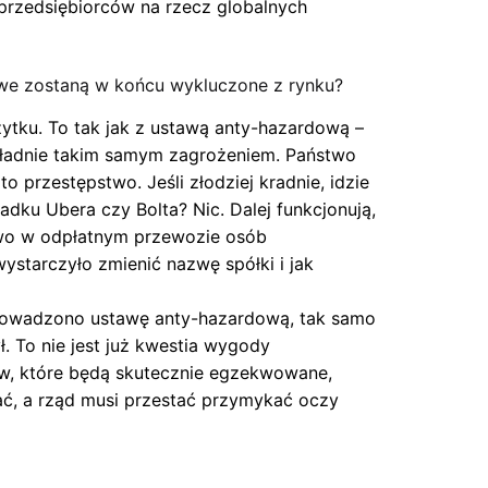
h przedsiębiorców na rzecz globalnych
zowe zostaną w końcu wykluczone z rynku?
ytku. To tak jak z ustawą anty-hazardową –
okładnie takim samym zagrożeniem. Państwo
 przestępstwo. Jeśli złodziej kradnie, idzie
dku Ubera czy Bolta? Nic. Dalej funkcjonują,
ctwo w odpłatnym przewozie osób
wystarczyło zmienić nazwę spółki i jak
wprowadzono ustawę anty-hazardową, tak samo
 To nie jest już kwestia wygody
ów, które będą skutecznie egzekwowane,
ać, a rząd musi przestać przymykać oczy