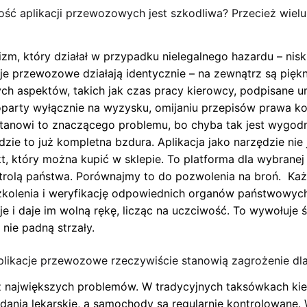
ość aplikacji przewozowych jest szkodliwa? Przecież wielu
m, który działał w przypadku nielegalnego hazardu – niski
je przewozowe działają identycznie – na zewnątrz są piękn
tnych aspektów, takich jak czas pracy kierowcy, podpisane
party wyłącznie na wyzysku, omijaniu przepisów prawa ko
stanowi to znaczącego problemu, bo chyba tak jest wygodni
zie to już kompletna bzdura. Aplikacja jako narzędzie nie 
t, który można kupić w sklepie. To platforma dla wybranej
ntrolą państwa. Porównajmy to do pozwolenia na broń. Każd
szkolenia i weryfikację odpowiednich organów państwowyc
uje i daje im wolną rękę, licząc na uczciwość. To wywołuje
 nie padną strzały.
plikacje przewozowe rzeczywiście stanowią zagrożenie dl
 największych problemów. W tradycyjnych taksówkach kie
adania lekarskie, a samochody są regularnie kontrolowane