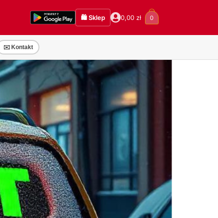
🛍️ Sklep
0,00
zł
0
✉️ Kontakt