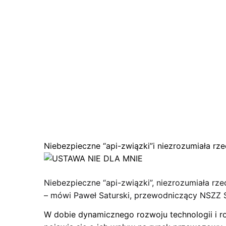
Niebezpieczne “api-związki”i niezrozumiała rz
Niebezpieczne “api-związki”, niezrozumiała r
– mówi Paweł Saturski, przewodniczący NSZZ
W dobie dynamicznego rozwoju technologii i ro