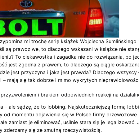
przypomina mi trochę serię książek Wojciecha Sumlińskiego
 jeśli są prawdziwe, to dlaczego wskazani w książce nie sta
zieniu? To ciekawostka i zagadka nie do rozwiązania, bo jed
ność jest zgodna z prawem, to dlaczego są ciągle oskarżane
ie jest przyczyna i jaka jest prawda? Dlaczego wszyscy – 
owi – mają się tak dobrze i mimo wykrytych nieprawidłowoś
 przyzwoleniem i brakiem odpowiednich reakcji na działaln
a – ale sądzę, że to lobbing. Najskuteczniejszą formą lob
bby od momentu pojawienia się w Polsce firmy przewozow
ale zamiast je eliminować, usilnie stara się je legalizować
ety zderzamy się ze smutną rzeczywistością.