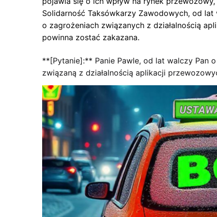
pojawia się o ich wpływ na rynek przewozowy,
Solidarność Taksówkarzy Zawodowych, od lat
o zagrożeniach związanych z działalnością apl
powinna zostać zakazana.
**[Pytanie]:** Panie Pawle, od lat walczy Pa
związaną z działalnością aplikacji przewozowyc