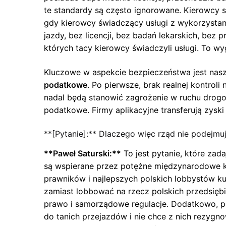
te standardy są często ignorowane. Kierowcy s
gdy kierowcy świadczący usługi z wykorzystani
jazdy, bez licencji, bez badań lekarskich, bez
których tacy kierowcy świadczyli usługi. To wyg
Kluczowe w aspekcie bezpieczeństwa jest nas
podatkowe
. Po pierwsze, brak realnej kontrol
nadal będą stanowić zagrożenie w ruchu drogow
podatkowe. Firmy aplikacyjne transferują zyski
**[Pytanie]:** Dlaczego więc rząd nie podejmu
**Paweł Saturski:**
To jest pytanie, które zad
są wspierane przez potężne międzynarodowe ko
prawników i najlepszych polskich lobbystów ku
zamiast lobbować na rzecz polskich przedsiębi
prawo i samorządowe regulacje. Dodatkowo, pol
do tanich przejazdów i nie chce z nich rezygn