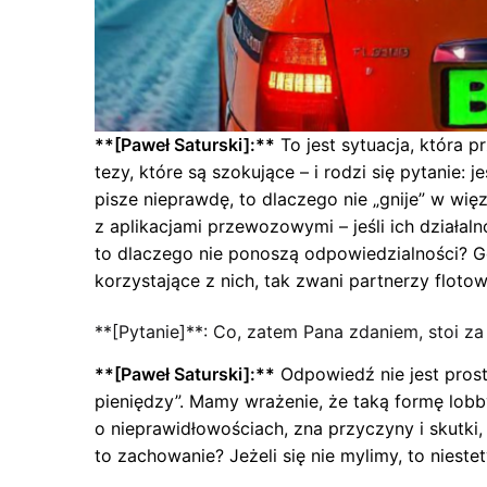
**[Paweł Saturski]:**
To jest sytuacja, która 
tezy, które są szokujące – i rodzi się pytanie:
pisze nieprawdę, to dlaczego nie „gnije” w wię
z aplikacjami przewozowymi – jeśli ich działal
to dlaczego nie ponoszą odpowiedzialności? Gdz
korzystające z nich, tak zwani partnerzy flot
**[Pytanie]**: Co, zatem Pana zdaniem, stoi za
**[Paweł Saturski]:**
Odpowiedź nie jest prost
pieniędzy”. Mamy wrażenie, że taką formę lo
o nieprawidłowościach, zna przyczyny i skutki, 
to zachowanie? Jeżeli się nie mylimy, to niest