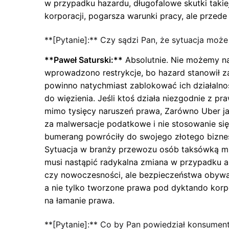
w przypadku hazardu, długofalowe skutki takiej
korporacji, pogarsza warunki pracy, ale przede
**[Pytanie]:** Czy sądzi Pan, że sytuacja moż
**Paweł Saturski:**
Absolutnie. Nie możemy na 
wprowadzono restrykcje, bo hazard stanowił z
powinno natychmiast zablokować ich działalność
do więzienia. Jeśli ktoś działa niezgodnie z 
mimo tysięcy naruszeń prawa, Zarówno Uber ja
za malwersacje podatkowe i nie stosowanie się d
bumerang powróciły do swojego złotego bizne
Sytuacja w branży przewozu osób taksówką mus
musi nastąpić radykalna zmiana w przypadku ap
czy nowoczesności, ale bezpieczeństwa obywat
a nie tylko tworzone prawa pod dyktando korp
na łamanie prawa.
**[Pytanie]:** Co by Pan powiedział konsument