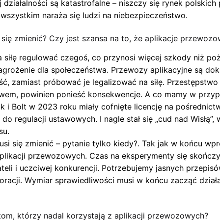
 działalności są katastrofalne – niszczy się rynek polskic
 wszystkim naraża się ludzi na niebezpieczeństwo.
e się zmienić? Czy jest szansa na to, że aplikacje przewo
siłę regulować czegoś, co przynosi więcej szkody niż poż
agrożenie dla społeczeństwa. Przewozy aplikacyjne są d
, zamiast próbować je legalizować na siłę. Przestępstwo to
prawem, powinien ponieść konsekwencje. A co mamy w przypa
k i Bolt w 2023 roku miały cofnięte licencję na pośredni
o regulacji ustawowych. I nagle stał się „cud nad Wisłą”, 
su.
i się zmienić – pytanie tylko kiedy?. Tak jak w końcu 
likacji przewozowych. Czas na eksperymenty się skończył.
eli i uczciwej konkurencji. Potrzebujemy jasnych przepis
oracji. Wymiar sprawiedliwości musi w końcu zacząć dział
om, którzy nadal korzystają z aplikacji przewozowych?