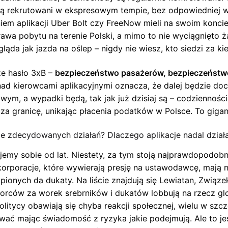
ą rekrutowani w ekspresowym tempie, bez odpowiedniej wer
em aplikacji Uber Bolt czy FreeNow mieli na swoim koncie
 prawa pobytu na terenie Polski, a mimo to nie wyciągnięto
ląda jak jazda na oślep – nigdy nie wiesz, kto siedzi za k
ze hasło 3xB –
bezpieczeństwo pasażerów, bezpieczeństw
i nad kierowcami aplikacyjnymi oznacza, że dalej będzie do
ym, a wypadki będą, tak jak już dzisiaj są – codzienności
 za granicę, unikając płacenia podatków w Polsce. To giga
je zdecydowanych działań? Dlaczego aplikacje nadal dział
ajemy sobie od lat. Niestety, za tym stoją najprawdopodobn
rporacje, które wywierają presję na ustawodawcę, mają n
pionych da dukaty. Na liście znajdują się Lewiatan, Związ
orców za worek srebrników i dukatów lobbują na rzecz glo
itycy obawiają się chyba reakcji społecznej, wielu w szcz
ować mając świadomość z ryzyka jakie podejmują. Ale to je