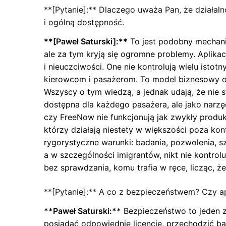
**[Pytanie]:** Dlaczego uważa Pan, że działaln
i ogólną dostępność.
**[Paweł Saturski]:**
To jest podobny mechaniz
ale za tym kryją się ogromne problemy. Aplikac
i nieuczciwości. One nie kontrolują wielu isto
kierowcom i pasażerom. To model biznesowy o
Wszyscy o tym wiedzą, a jednak udają, że nie 
dostępna dla każdego pasażera, ale jako narzęd
czy FreeNow nie funkcjonują jak zwykły produk
którzy działają niestety w większości poza ko
rygorystyczne warunki: badania, pozwolenia, 
a w szczególności imigrantów, nikt nie kontrol
bez sprawdzania, komu trafia w ręce, licząc, że
**[Pytanie]:** A co z bezpieczeństwem? Czy a
**Paweł Saturski:**
Bezpieczeństwo to jeden z
posiadać odpowiednie licencje, przechodzić b