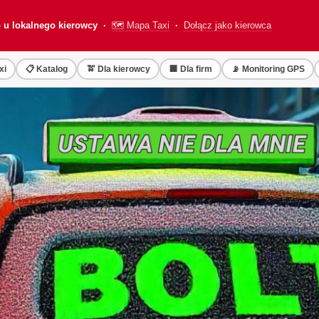
o u lokalnego kierowcy ·
🗺️ Mapa Taxi
·
Dołącz jako kierowca
xi
📋 Katalog
🚖 Dla kierowcy
🏢 Dla firm
📡 Monitoring GPS