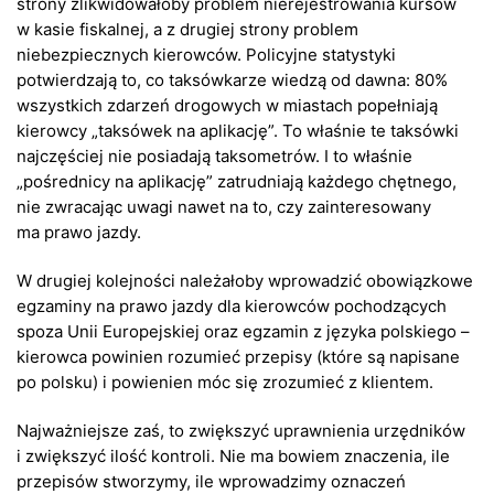
strony zlikwidowałoby problem nierejestrowania kursów
w kasie fiskalnej, a z drugiej strony problem
niebezpiecznych kierowców. Policyjne statystyki
potwierdzają to, co taksówkarze wiedzą od dawna: 80%
wszystkich zdarzeń drogowych w miastach popełniają
kierowcy „taksówek na aplikację”. To właśnie te taksówki
najczęściej nie posiadają taksometrów. I to właśnie
„pośrednicy na aplikację” zatrudniają każdego chętnego,
nie zwracając uwagi nawet na to, czy zainteresowany
ma prawo jazdy.
W drugiej kolejności należałoby wprowadzić obowiązkowe
egzaminy na prawo jazdy dla kierowców pochodzących
spoza Unii Europejskiej oraz egzamin z języka polskiego –
kierowca powinien rozumieć przepisy (które są napisane
po polsku) i powienien móc się zrozumieć z klientem.
Najważniejsze zaś, to zwiększyć uprawnienia urzędników
i zwiększyć ilość kontroli. Nie ma bowiem znaczenia, ile
przepisów stworzymy, ile wprowadzimy oznaczeń