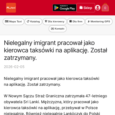
Przejdź
Przejdź
🛍️ Sklep
0
do
do
nawigacji
treści
🗺️ Mapa Taxi
📋 Katalog
🚖 Dla kierowcy
🏢 Dla firm
📡 Monitoring GPS
✉️ Kontakt
Nielegalny imigrant pracował jako
kierowca taksówki na aplikację. Został
zatrzymany.
2026-02-05
Nielegalny imigrant pracował jako kierowca taksówki
na aplikację. Został zatrzymany.
W Nowym Sączu Straż Graniczna zatrzymała 47-letniego
obywatela Sri Lanki. Mężczyzna, który pracował jako
kierowca taksówki na aplikację, przebywał w Polsce
nielegalnie. Również nielegalnie Lankijczyk do Polski