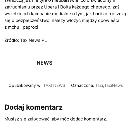
świadczą już nie tyle o niedbalstwie, co o świadomym
zatrudnianiu przez Ubera i Bolta każdego chętnego, zaś
wszelkie ich kampanie medialne o tym, jak bardzo troszczą
się o bezpieczeństwo, należy włożyć między opowieści
z mchu i paproci.
Żródło:
TaxiNews.PL
NEWS
Opublikowany w:
TAXI NEWS
Oznaczone:
taxi
,
TaxiNews
Dodaj komentarz
Musisz się
zalogować
, aby móc dodać komentarz.