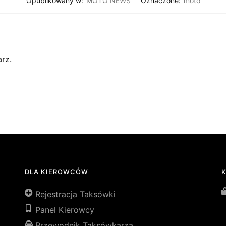
Opublikowany w:
MOTO NEWS
Oznaczone:
moto
rz.
DLA KIEROWCÓW
Rejestracja Taksówki
Panel Kierowcy
Przewodnik Taksówkarza