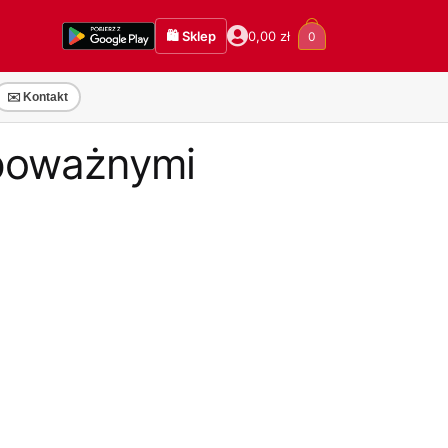
🛍️ Sklep
0,00
zł
0
✉️ Kontakt
 poważnymi