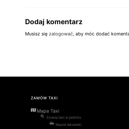
Dodaj komentarz
Musisz się
zalogować
, aby móc dodać komenta
ZAMÓW TAXI
Mapa Taxi
Szukaj taxi w pobliżu
Nasze taksówki