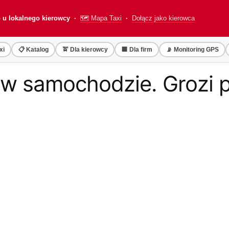
o u lokalnego kierowcy ·
🗺️ Mapa Taxi
·
Dołącz jako kierowca
xi
📋 Katalog
🚖 Dla kierowcy
🏢 Dla firm
📡 Monitoring GPS
o w samochodzie. Grozi