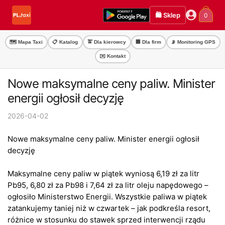
Przejdź
Przejdź
🛍️ Sklep
0
do
do
nawigacji
treści
🗺️ Mapa Taxi
📋 Katalog
🚖 Dla kierowcy
🏢 Dla firm
📡 Monitoring GPS
✉️ Kontakt
Nowe maksymalne ceny paliw. Minister
energii ogłosił decyzję
2026-04-02
Nowe maksymalne ceny paliw. Minister energii ogłosił
decyzję
Maksymalne ceny paliw w piątek wyniosą 6,19 zł za litr
Pb95, 6,80 zł za Pb98 i 7,64 zł za litr oleju napędowego –
ogłosiło Ministerstwo Energii. Wszystkie paliwa w piątek
zatankujemy taniej niż w czwartek – jak podkreśla resort,
różnice w stosunku do stawek sprzed interwencji rządu