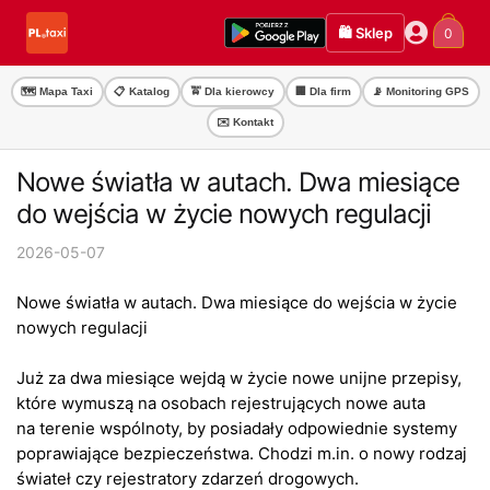
Przejdź
Przejdź
🛍️ Sklep
0
do
do
nawigacji
treści
🗺️ Mapa Taxi
📋 Katalog
🚖 Dla kierowcy
🏢 Dla firm
📡 Monitoring GPS
✉️ Kontakt
Nowe światła w autach. Dwa miesiące
do wejścia w życie nowych regulacji
2026-05-07
Nowe światła w autach. Dwa miesiące do wejścia w życie
nowych regulacji
Już za dwa miesiące wejdą w życie nowe unijne przepisy,
które wymuszą na osobach rejestrujących nowe auta
na terenie wspólnoty, by posiadały odpowiednie systemy
poprawiające bezpieczeństwa. Chodzi m.in. o nowy rodzaj
świateł czy rejestratory zdarzeń drogowych.