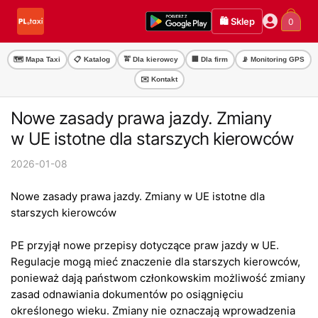
Przejdź
Przejdź
🛍️ Sklep
0
do
do
nawigacji
treści
🗺️ Mapa Taxi
📋 Katalog
🚖 Dla kierowcy
🏢 Dla firm
📡 Monitoring GPS
✉️ Kontakt
Nowe zasady prawa jazdy. Zmiany
w UE istotne dla starszych kierowców
2026-01-08
Nowe zasady prawa jazdy. Zmiany w UE istotne dla
starszych kierowców
PE przyjął nowe przepisy dotyczące praw jazdy w UE.
Regulacje mogą mieć znaczenie dla starszych kierowców,
ponieważ dają państwom członkowskim możliwość zmiany
zasad odnawiania dokumentów po osiągnięciu
określonego wieku. Zmiany nie oznaczają wprowadzenia