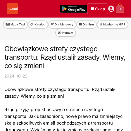
Przejdź
Przejdź
🛍️ Sklep
0
do
do
nawigacji
treści
🗺️ Mapa Taxi
📋 Katalog
🚖 Dla kierowcy
🏢 Dla firm
📡 Monitoring GPS
✉️ Kontakt
Obowiązkowe strefy czystego
transportu. Rząd ustalił zasady. Wiemy,
co się zmieni
2024-10-22
Obowiązkowe strefy czystego transportu. Rząd ustalił
zasady. Wiemy, co się zmieni
Rząd przyjął projekt ustawy o strefach czystego
transportu. Jak uzasadniono, nowe prawo ma zmniejszyć
skalę szkodliwych emisji pochodzących z transportu
drogowego. Wyjaśniamy, jakie zmiany czekają samorządy