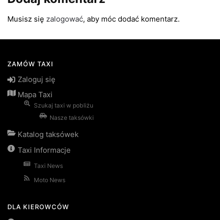
Musisz się
zalogować
, aby móc dodać komentarz.
ZAMÓW TAXI
Zaloguj się
Mapa Taxi
Szukaj taxi w pobliżu
Nasze taksówki
Katalog taksówek
Taxi Informacje
Taxi News
Moto News
DLA KIEROWCÓW