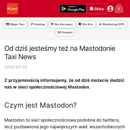
Przejdź
Przejdź
🛍️ Sklep
0
do
do
nawigacji
treści
🗺️ Mapa Taxi
📋 Katalog
🚖 Dla kierowcy
🏢 Dla firm
📡 Monitoring GPS
✉️ Kontakt
Od dziś jesteśmy też na Mastodonie
Taxi News
2024-01-19
Z przyjemnością informujemy, że od dziś możecie śledzić
nas w sieci społecznościowej Mastodon.
Czym jest Mastodon?
Mastodon to sieć społecznościowa podobna do twittera,
lecz pozbawiona jego największych wad: wszechobecnych