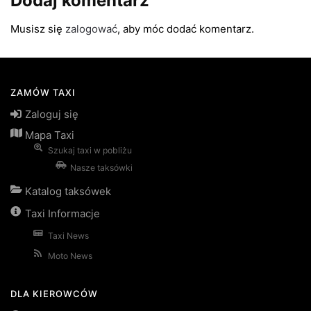
Dodaj komentarz
Musisz się
zalogować
, aby móc dodać komentarz.
ZAMÓW TAXI
Zaloguj się
Mapa Taxi
Szukaj taxi w pobliżu
Nasze taksówki
Katalog taksówek
Taxi Informacje
Taxi News
Moto News
DLA KIEROWCÓW