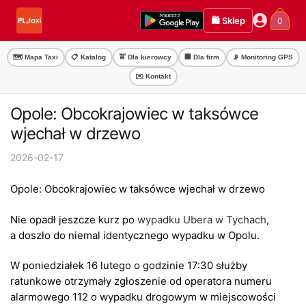
Przejdź
Przejdź
🛍️ Sklep
0
do
do
nawigacji
treści
🗺️ Mapa Taxi
📋 Katalog
🚖 Dla kierowcy
🏢 Dla firm
📡 Monitoring GPS
✉️ Kontakt
Opole: Obcokrajowiec w taksówce
wjechał w drzewo
2026-02-17
Opole: Obcokrajowiec w taksówce wjechał w drzewo
Nie opadł jeszcze kurz po
wypadku Ubera w Tychach
,
a doszło do niemal identycznego wypadku w Opolu.
W poniedziałek 16 lutego o godzinie 17:30 służby
ratunkowe otrzymały zgłoszenie od operatora numeru
alarmowego 112 o wypadku drogowym w miejscowości