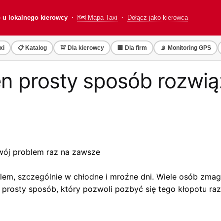
o u lokalnego kierowcy ·
🗺️ Mapa Taxi
·
Dołącz jako kierowca
xi
📋 Katalog
🚖 Dla kierowcy
🏢 Dla firm
📡 Monitoring GPS
en prosty sposób rozwią
wój problem raz na zawsze
m, szczególnie w chłodne i mroźne dni. Wiele osób zmaga 
je prosty sposób, który pozwoli pozbyć się tego kłopotu ra