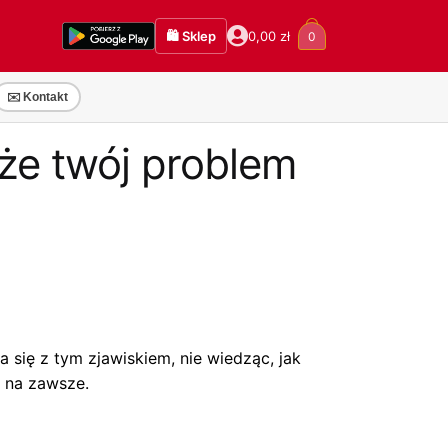
🛍️ Sklep
0,00
zł
0
✉️ Kontakt
że twój problem
się z tym zjawiskiem, nie wiedząc, jak
z na zawsze.