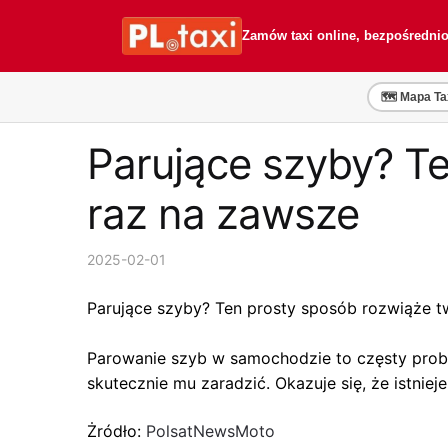
Przejdź
Przejdź
do
do
Zamów taxi online, bezpośredni
nawigacji
treści
🗺️ Mapa Ta
Parujące szyby? T
raz na zawsze
2025-02-01
Parujące szyby? Ten prosty sposób rozwiąże t
Parowanie szyb w samochodzie to częsty proble
skutecznie mu zaradzić. Okazuje się, że istnie
Żródło:
PolsatNewsMoto