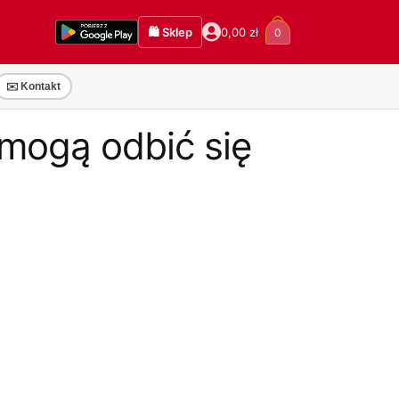
🛍️ Sklep
0,00
zł
0
✉️ Kontakt
 mogą odbić się