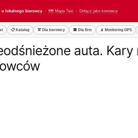
o u lokalnego kierowcy ·
🗺️ Mapa Taxi
·
Dołącz jako kierowca
xi
📋 Katalog
🚖 Dla kierowcy
🏢 Dla firm
📡 Monitoring GPS
ieodśnieżone auta. Kary
erowców