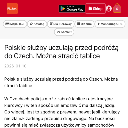
Przejdź
Przejdź
🛍️ Sklep
0
do
do
nawigacji
treści
🗺️ Mapa Taxi
📋 Katalog
🚖 Dla kierowcy
🏢 Dla firm
📡 Monitoring GPS
✉️ Kontakt
Polskie służby uczulają przed podróżą
do Czech. Można stracić tablice
2026-01-10
Polskie służby uczulają przed podróżą do Czech. Można
stracić tablice
W Czechach policja może zabrać tablice rejestracyjne
kierowcy i w ten sposób uniemożliwić mu dalszą jazdę.
Co więcej, jest to zgodne z prawem, nawet jeśli kierujący
nie złamał żadnego przepisu drogowego. Na baczności
powinni się mieć zwłaszcza użytkownicy samochodów