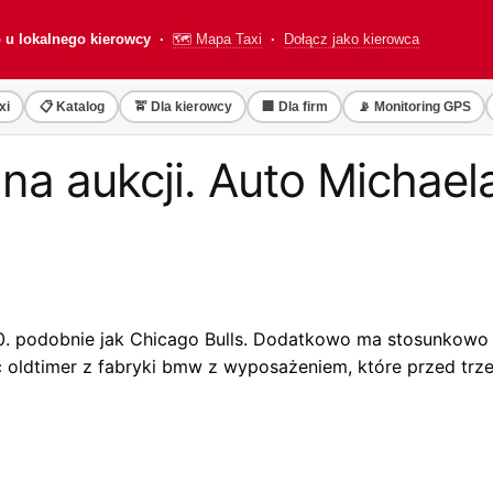
o u lokalnego kierowcy ·
🗺️ Mapa Taxi
·
Dołącz jako kierowca
xi
📋 Katalog
🚖 Dla kierowcy
🏢 Dla firm
📡 Monitoring GPS
na aukcji. Auto Michae
90. podobnie jak Chicago Bulls. Dodatkowo ma stosunkowo n
ć oldtimer z fabryki bmw z wyposażeniem, które przed trz