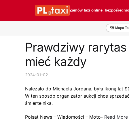
Przejdź
Przejdź
do
do
Zamów taxi online, bezpośredni
nawigacji
treści
🗺️ Mapa Ta
Prawdziwy rarytas 
mieć każdy
2024-01-02
Należało do Michaela Jordana, była ikoną lat 
W ten sposób organizator aukcji chce sprzeda
śmiertelnika.
Polsat News – Wiadomości – Moto-
Read More