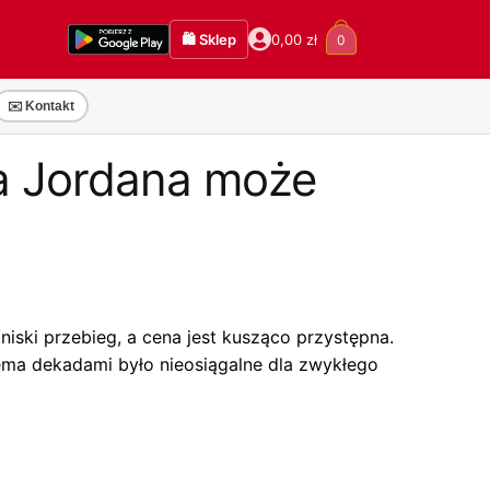
🛍️ Sklep
0,00
zł
0
✉️ Kontakt
la Jordana może
iski przebieg, a cena jest kusząco przystępna.
ema dekadami było nieosiągalne dla zwykłego