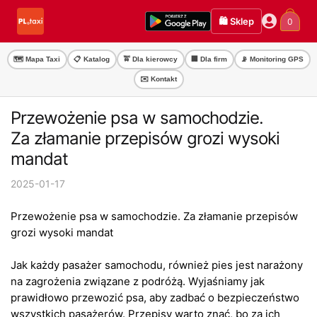
Przejdź
Przejdź
🛍️ Sklep
0
do
do
nawigacji
treści
🗺️ Mapa Taxi
📋 Katalog
🚖 Dla kierowcy
🏢 Dla firm
📡 Monitoring GPS
✉️ Kontakt
Przewożenie psa w samochodzie.
Za złamanie przepisów grozi wysoki
mandat
2025-01-17
Przewożenie psa w samochodzie. Za złamanie przepisów
grozi wysoki mandat
Jak każdy pasażer samochodu, również pies jest narażony
na zagrożenia związane z podróżą. Wyjaśniamy jak
prawidłowo przewozić psa, aby zadbać o bezpieczeństwo
wszystkich pasażerów. Przepisy warto znać, bo za ich