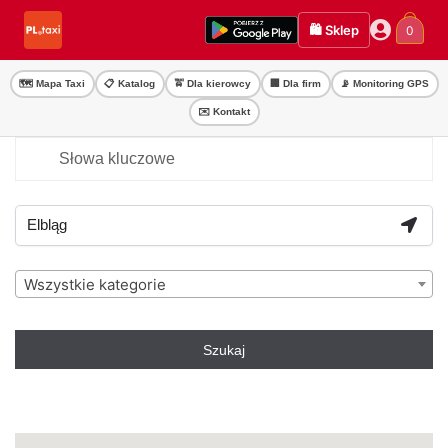
Przejdź
Przejdź
🛍️ Sklep
0
do
do
nawigacji
treści
🗺️ Mapa Taxi
📋 Katalog
🚖 Dla kierowcy
🏢 Dla firm
📡 Monitoring GPS
✉️ Kontakt
Wszystkie kategorie
Szukaj