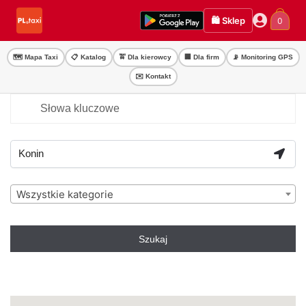
Przejdź
Przejdź
🛍️ Sklep
0
do
do
nawigacji
treści
🗺️ Mapa Taxi
📋 Katalog
🚖 Dla kierowcy
🏢 Dla firm
📡 Monitoring GPS
✉️ Kontakt
Wszystkie kategorie
Szukaj