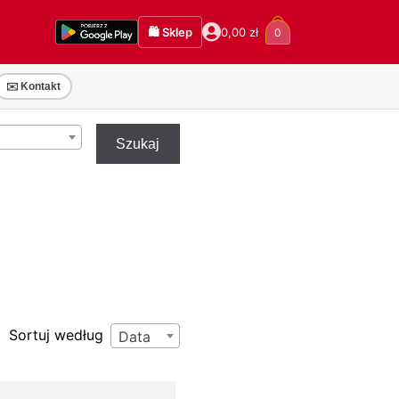
🛍️ Sklep
0,00
zł
0
✉️ Kontakt
Szukaj
Sortuj według
Data