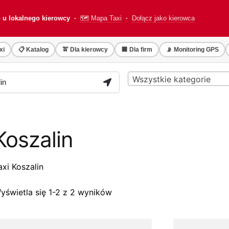
o u lokalnego kierowcy ·
🗺️ Mapa Taxi
·
Dołącz jako kierowca
xi
📋 Katalog
🚖 Dla kierowcy
🏢 Dla firm
📡 Monitoring GPS
Wszystkie kategorie
Koszalin
axi Koszalin
yświetla się 1-2 z 2 wyników