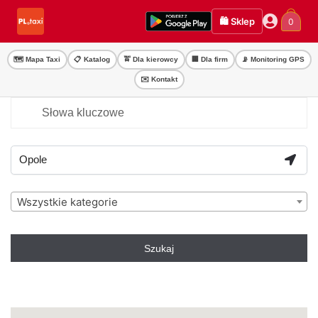
Przejdź
Przejdź
🛍️ Sklep
0
do
do
nawigacji
treści
🗺️ Mapa Taxi
📋 Katalog
🚖 Dla kierowcy
🏢 Dla firm
📡 Monitoring GPS
✉️ Kontakt
Wszystkie kategorie
Szukaj