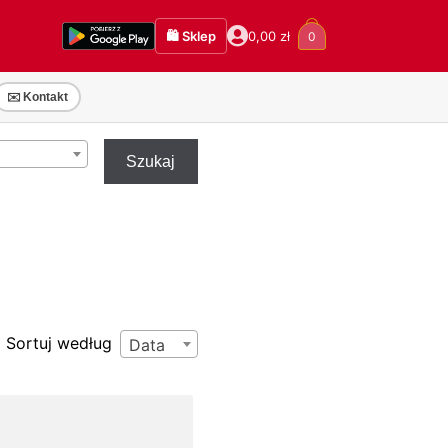
🛍️ Sklep
0,00
zł
0
✉️ Kontakt
Szukaj
Sortuj według
Data