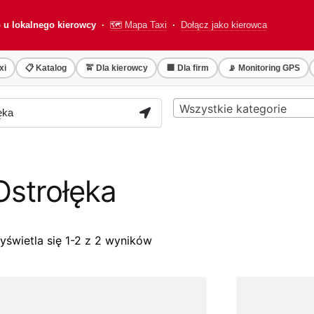
o u lokalnego kierowcy ·
🗺️ Mapa Taxi
·
Dołącz jako kierowca
xi
📋 Katalog
🚖 Dla kierowcy
🏢 Dla firm
📡 Monitoring GPS
Wszystkie kategorie
Ostrołęka
yświetla się 1-2 z 2 wyników