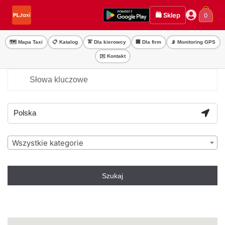
Przejdź
Przejdź
🛍️ Sklep
0
do
do
nawigacji
treści
🗺️ Mapa Taxi
📋 Katalog
🚖 Dla kierowcy
🏢 Dla firm
📡 Monitoring GPS
✉️ Kontakt
Wszystkie kategorie
Szukaj