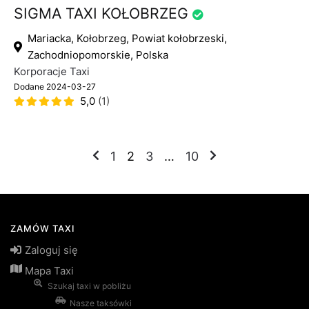
SIGMA TAXI KOŁOBRZEG
Mariacka, Kołobrzeg, Powiat kołobrzeski,
Zachodniopomorskie, Polska
Korporacje Taxi
Dodane 2024-03-27
5,0
(1)
Stronicowanie
1
2
3
…
10
wpisów
ZAMÓW TAXI
Zaloguj się
Mapa Taxi
Szukaj taxi w pobliżu
Nasze taksówki