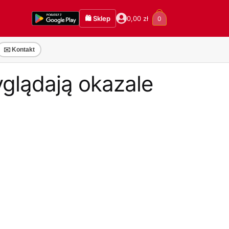
🛍️ Sklep
0,00
zł
0
✉️ Kontakt
yglądają okazale