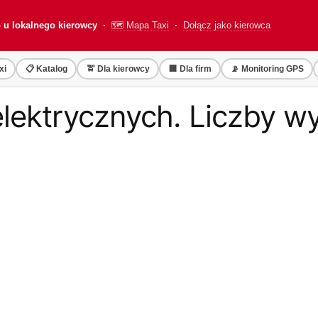
o u lokalnego kierowcy ·
🗺️ Mapa Taxi
·
Dołącz jako kierowca
xi
📋 Katalog
🚖 Dla kierowcy
🏢 Dla firm
📡 Monitoring GPS
elektrycznych. Liczby w