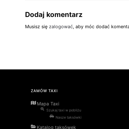
Dodaj komentarz
Musisz się
zalogować
, aby móc dodać komenta
ZAMÓW TAXI
Mapa Taxi
Szukaj taxi w pobliżu
Nasze taksówki
Katalog taksówek