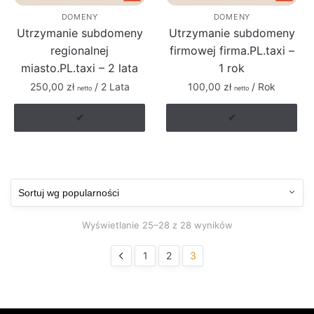
DOMENY
DOMENY
Utrzymanie subdomeny
Utrzymanie subdomeny
regionalnej
firmowej firma.PL.taxi –
miasto.PL.taxi – 2 lata
1 rok
250,00
zł
/ 2 Lata
100,00
zł
/ Rok
netto
netto
✔
✔
Posortowane
Wyświetlanie 25–28 z 28 wyników
według
popularności
1
2
3