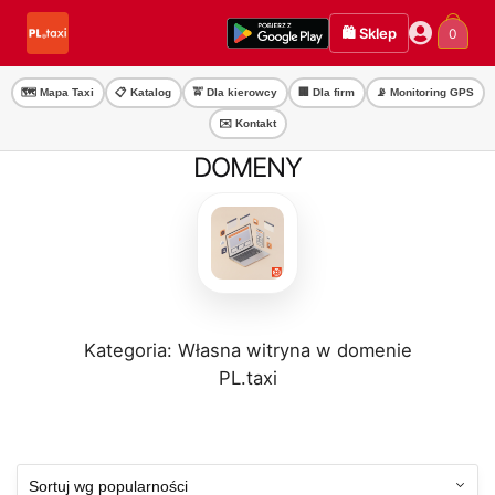
Przejdź
Przejdź
🛍️ Sklep
0
do
do
nawigacji
treści
🗺️ Mapa Taxi
📋 Katalog
🚖 Dla kierowcy
🏢 Dla firm
📡 Monitoring GPS
✉️ Kontakt
DOMENY
Kategoria: Własna witryna w domenie
PL.taxi