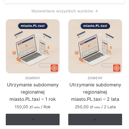
Posortowane
Wyświetlanie wszystkich wyników: 4
według
popularności
DOMENY
DOMENY
Utrzymanie subdomeny
Utrzymanie subdomeny
regionalnej
regionalnej
miasto.PL.taxi – 1 rok
miasto.PL.taxi – 2 lata
150,00
zł
/ Rok
250,00
zł
/ 2 Lata
netto
netto
✔
✔