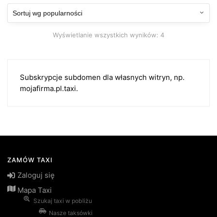
Posortowane
Wyświetlanie wszystkich wyników: 4
według
popularności
Subskrypcje subdomen dla własnych witryn, np.
mojafirma.pl.taxi.
ZAMÓW TAXI
Zaloguj się
Mapa Taxi
Szukaj taxi w pobliżu
Nasze taksówki