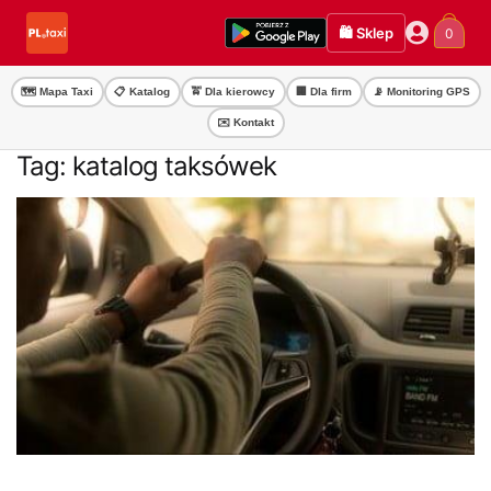
Przejdź
Przejdź
🛍️ Sklep
0
do
do
nawigacji
treści
🗺️ Mapa Taxi
📋 Katalog
🚖 Dla kierowcy
🏢 Dla firm
📡 Monitoring GPS
✉️ Kontakt
Tag:
katalog taksówek