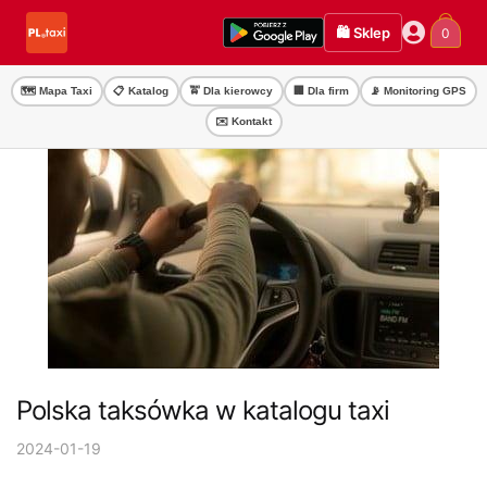
Przejdź
Przejdź
🛍️ Sklep
0
do
do
nawigacji
treści
🗺️ Mapa Taxi
📋 Katalog
🚖 Dla kierowcy
🏢 Dla firm
📡 Monitoring GPS
✉️ Kontakt
Polska taksówka w katalogu taxi
2024-01-19