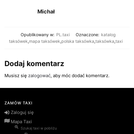
Michał
Opublikowany w:
PL.taxi
Oznaczone:
katalog
taksówek
,
mapa taksówek
,
polska taksówka
,
taksówka
,
taxi
Dodaj komentarz
Musisz się
zalogować
, aby móc dodać komentarz.
ZAMÓW TAXI
Zaloguj się
Mapa Taxi
Szukaj taxi w pobliżu