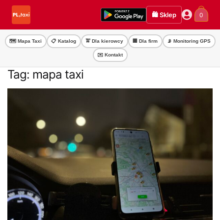
Przejdź
Przejdź
🛍️ Sklep
0
do
do
nawigacji
treści
🗺️ Mapa Taxi
📋 Katalog
🚖 Dla kierowcy
🏢 Dla firm
📡 Monitoring GPS
✉️ Kontakt
Tag:
mapa taxi