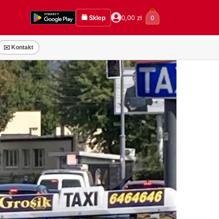
🛍️ Sklep
0,00
zł
0
✉️ Kontakt