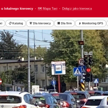
o u lokalnego kierowcy ·
🗺️ Mapa Taxi
·
Dołącz jako kierowca
xi
📋 Katalog
🚖 Dla kierowcy
🏢 Dla firm
📡 Monitoring GPS