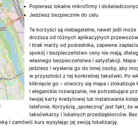
Popierasz lokalne mikrofirmy i doświadczony
Jedziesz bezpiecznie do celu
Te korzyści są niebagatelne, nawet jeśli moż
droższa od różnych aplikacyjnych przewozów, 
i brak marży od pośrednika, zapewne zapłaci
spokój i bezpieczeństwo ceny nie mają, dlate
własnego bezpieczeństwa i satysfakcji. Mapa 
jedziesz i wysłania go do innej osoby, aby mo
w przyszłości z tej konkretnej taksówki. Po wk
kliknięcie go – otworzy się mapa i zlokalizuj
i eleganckie rozwiązanie, nie potrzebujące p
twojej karty kredytowej lub instalowania kolej
telefonie. Korzyścią „społeczną” jest fakt, że
/
taksówkarzy i lokalnych przedsiębiorców. Bez
kę i zamówić kurs wysyłając jej swoją lokalizację.