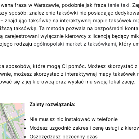
iwana fraza w Warszawie, podobnie jak fraza
tanie taxi.
Zap
szy sposób: znalezienie taksówki nie posiadając dedykowan
 – znajdując taksówkę na interaktywnej mapie taksówek
ma
iższą taksówkę. Ta metoda pozwala na bezpośredni kontakt
 zarejestrowani wyłącznie kierowcy z licencją będący mik
wojego rodzaju
ogólnopolski market z taksówkami
, który u
kilka sposobów, które mogą Ci pomóc. Możesz skorzystać z
wnie, możesz skorzystać z interaktywnej mapy taksówek 
ować się z jej kierowcą oraz wysłać mu swoją lokalizację.
Zalety rozwiązania:
Nie musisz nic instalować w telefonie
Możesz uzgodnić zakres i cenę usługi z kiero
Oszczędzasz bezcenny czas