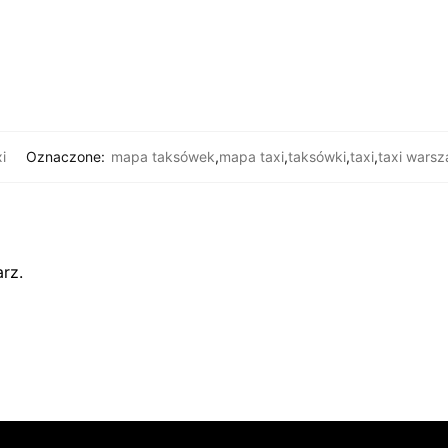
i
Oznaczone:
mapa taksówek
,
mapa taxi
,
taksówki
,
taxi
,
taxi wars
rz.