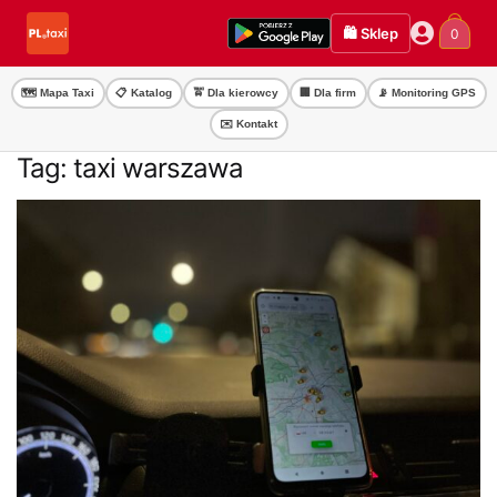
Przejdź
Przejdź
🛍️ Sklep
0
do
do
nawigacji
treści
🗺️ Mapa Taxi
📋 Katalog
🚖 Dla kierowcy
🏢 Dla firm
📡 Monitoring GPS
✉️ Kontakt
Tag:
taxi warszawa