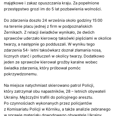
majątkowe i zakaz opuszczania kraju. Za popełnione
przestępstwo grozi im do 5 lat pozbawienia wolności.
Do zdarzenia doszło 24 września około godziny 15:00
na terenie placu jednej z firm w podpoznańskich
Żernikach. Z relacji świadków wynikało, że dwóch
sprawców uderzało kierowcę taksówki pięściami w okolice
twarzy, a następnie go podduszali. W wyniku tego
zdarzenia 54- letni taksówkarz doznał złamania nosa,
licznych otarć i potłuczeń w okolicy twarzy. Dodatkowo
jeden ze sprawców kierował groźby karalne wobec
świadka zdarzenia, który próbował pomóc
pokrzywdzonemu.
Na miejsce natychmiast skierowano patrol Policji,
który zatrzymał obu napastników, 28 – letnich obywateli
Ukrainy. Mężczyźni trafili do policyjnego aresztu.
Po czynnościach wykonanych przez policjantów
z Komisariatu Policji w Kórniku, a także analizie zebranego
w sprawie materiału dowodowego obywatele Ukrainy