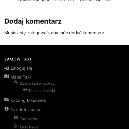
Dodaj komentarz
Musisz się
zalogować
, aby móc dodać komentarz.
ZAMÓW TAXI
Zaloguj się
Mapa Taxi
Szukaj taxi w pobliżu
Nasze taksówki
Katalog taksówek
Taxi Informacje
Taxi News
Moto News