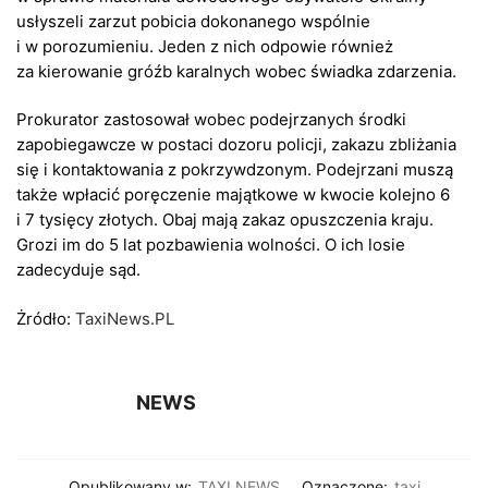
usłyszeli zarzut pobicia dokonanego wspólnie
i w porozumieniu. Jeden z nich odpowie również
za kierowanie gróźb karalnych wobec świadka zdarzenia.
Prokurator zastosował wobec podejrzanych środki
zapobiegawcze w postaci dozoru policji, zakazu zbliżania
się i kontaktowania z pokrzywdzonym. Podejrzani muszą
także wpłacić poręczenie majątkowe w kwocie kolejno 6
i 7 tysięcy złotych. Obaj mają zakaz opuszczenia kraju.
Grozi im do 5 lat pozbawienia wolności. O ich losie
zadecyduje sąd.
Żródło:
TaxiNews.PL
NEWS
Opublikowany w:
TAXI NEWS
Oznaczone:
taxi