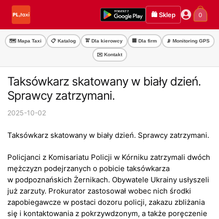
Przejdź
Przejdź
🛍️ Sklep
0
do
do
nawigacji
treści
🗺️ Mapa Taxi
📋 Katalog
🚖 Dla kierowcy
🏢 Dla firm
📡 Monitoring GPS
✉️ Kontakt
Taksówkarz skatowany w biały dzień.
Sprawcy zatrzymani.
2025-10-02
Taksówkarz skatowany w biały dzień. Sprawcy zatrzymani.
Policjanci z Komisariatu Policji w Kórniku zatrzymali dwóch
mężczyzn podejrzanych o pobicie taksówkarza
w podpoznańskich Żernikach. Obywatele Ukrainy usłyszeli
już zarzuty. Prokurator zastosował wobec nich środki
zapobiegawcze w postaci dozoru policji, zakazu zbliżania
się i kontaktowania z pokrzywdzonym, a także poręczenie