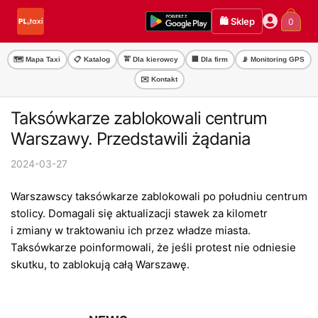
Przejdź
Przejdź
🛍️ Sklep
0
do
do
nawigacji
treści
🗺️ Mapa Taxi
📋 Katalog
🚖 Dla kierowcy
🏢 Dla firm
📡 Monitoring GPS
✉️ Kontakt
Taksówkarze zablokowali centrum
Warszawy. Przedstawili żądania
2024-03-27
Warszawscy taksówkarze zablokowali po południu centrum
stolicy. Domagali się aktualizacji stawek za kilometr
i zmiany w traktowaniu ich przez władze miasta.
Taksówkarze poinformowali, że jeśli protest nie odniesie
skutku, to zablokują całą Warszawę.