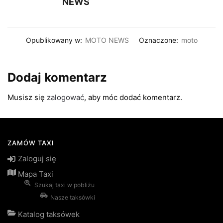
NEWS
Opublikowany w:
MOTO NEWS
Oznaczone:
moto
Dodaj komentarz
Musisz się
zalogować
, aby móc dodać komentarz.
ZAMÓW TAXI
Zaloguj się
Mapa Taxi
Szukaj taxi w pobliżu
Nasze taksówki
Katalog taksówek