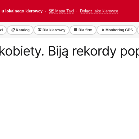
o u lokalnego kierowcy ·
🗺️ Mapa Taxi
·
Dołącz jako kierowca
xi
📋 Katalog
🚖 Dla kierowcy
🏢 Dla firm
📡 Monitoring GPS
kobiety. Biją rekordy po