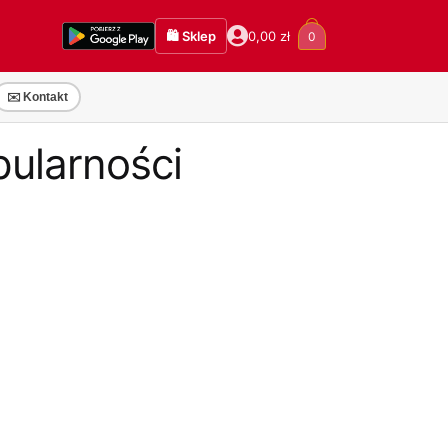
🛍️ Sklep
0,00
zł
0
✉️ Kontakt
pularności