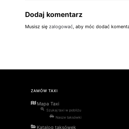
Dodaj komentarz
Musisz się
zalogować
, aby móc dodać komenta
ZAMÓW TAXI
Mapa Taxi
Szukaj taxi w pobliżu
Nasze taksówki
Katalog taksówek