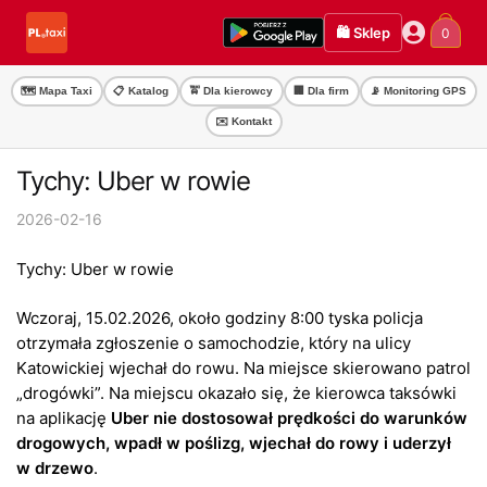
Przejdź
Przejdź
🛍️ Sklep
0
do
do
nawigacji
treści
🗺️ Mapa Taxi
📋 Katalog
🚖 Dla kierowcy
🏢 Dla firm
📡 Monitoring GPS
✉️ Kontakt
Tychy: Uber w rowie
2026-02-16
Tychy: Uber w rowie
Wczoraj, 15.02.2026, około godziny 8:00 tyska policja
otrzymała zgłoszenie o samochodzie, który na ulicy
Katowickiej wjechał do rowu. Na miejsce skierowano patrol
„drogówki”. Na miejscu okazało się, że kierowca taksówki
na aplikację
Uber nie dostosował prędkości do warunków
drogowych, wpadł w poślizg, wjechał do rowy i uderzył
w drzewo
.