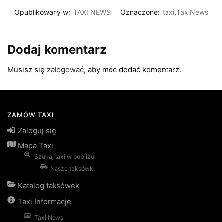
Opublikowany w:
TAXI NEWS
Oznaczone:
taxi
,
TaxiNews
Dodaj komentarz
Musisz się
zalogować
, aby móc dodać komentarz.
ZAMÓW TAXI
Zaloguj się
Mapa Taxi
Szukaj taxi w pobliżu
Nasze taksówki
Katalog taksówek
Taxi Informacje
Taxi News