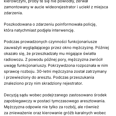
kierowczyni, próby te się nie powiodły, zerwał
zamontowany w aucie wideorejestrator i uciekł z miejsca
zdarzenia.
Poszkodowana o zdarzeniu poinformowała policję,
która natychmiast podjęła interwencję.
Podczas prowadzonych czynności funkcjonariusze
zauważyli wyglądającego przez okno mężczyznę. Później
okazało się, że przeszkadzały mu migające światła
radiowozu. Z powodu późnej pory, mężczyzna zwrócił
uwagę funkcjonariuszy. Pokrzywdzona rozpoznała w nim
sprawcę rozboju. 30-letni mężczyzna został zatrzymany
i przewieziony do aresztu. Podczas przeszukania
znaleziono przy nim skradziony rejestrator.
Decyzją sądu wobec podejrzanego zastosowano środek
zapobiegawczy w postaci tymczasowego aresztowania.
Mężczyzna odpowie nie tylko za rozbój, ale również
za znieważenie oraz kierowanie gróźb karalnych wobec