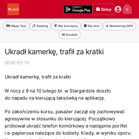
Przejdź
Przejdź
🛍️ Sklep
0
do
do
nawigacji
treści
🗺️ Mapa Taxi
📋 Katalog
🚖 Dla kierowcy
🏢 Dla firm
📡 Monitoring GPS
✉️ Kontakt
Ukradł kamerkę, trafił za kratki
2026-02-10
Ukradł kamerkę, trafił za kratki
W nocy z 9 na 10 lutego br. w Stargardzie doszło
do napadu na kierującą taksówką na aplikację.
Po zakończeniu kursu, pasażer zaczął się zachowywać
agresywnie w stosunku do kierującej. Początkowo
próbował ukraść telefon komórkowy a następnie portfel
i e-papierosa należące do kobiety. Kiedy, w wyniku oporu