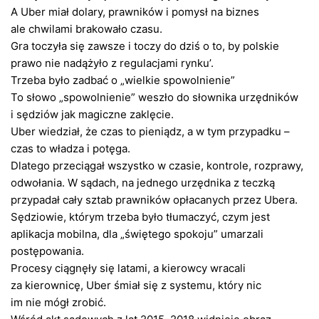
A Uber miał dolary, prawników i pomysł na biznes
ale chwilami brakowało czasu.
Gra toczyła się zawsze i toczy do dziś o to, by polskie
prawo nie nadążyło z regulacjami rynku’.
Trzeba było zadbać o „wielkie spowolnienie”
To słowo „spowolnienie” weszło do słownika urzędników
i sędziów jak magiczne zaklęcie.
Uber wiedział, że czas to pieniądz, a w tym przypadku –
czas to władza i potęga.
Dlatego przeciągał wszystko w czasie, kontrole, rozprawy,
odwołania. W sądach, na jednego urzędnika z teczką
przypadał cały sztab prawników opłacanych przez Ubera.
Sędziowie, którym trzeba było tłumaczyć, czym jest
aplikacja mobilna, dla „świętego spokoju” umarzali
postępowania.
Procesy ciągnęły się latami, a kierowcy wracali
za kierownicę, Uber śmiał się z systemu, który nic
im nie mógł zrobić.