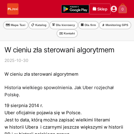
Przejdź
Przejdź
🛍️ Sklep
0
do
do
nawigacji
treści
🗺️ Mapa Taxi
📋 Katalog
🚖 Dla kierowcy
🏢 Dla firm
📡 Monitoring GPS
✉️ Kontakt
W cieniu zła sterowani algorytmem
2025-10-30
W cieniu zła sterowani algorytmem
Historia wielkiego spowolnienia. Jak Uber rozjechał
Polskę.
19 sierpnia 2014 r.
Uber oficjalnie pojawia się w Polsce.
Jest to data, którą można zapisać wielkimi literami
w historii Ubera i czarnymi jeszcze większymi w historii