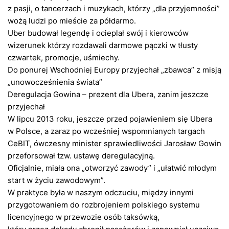
z pasji, o tancerzach i muzykach, którzy „dla przyjemności”
wożą ludzi po mieście za półdarmo.
Uber budował legendę i ocieplał swój i kierowców
wizerunek którzy rozdawali darmowe pączki w tłusty
czwartek, promocje, uśmiechy.
Do ponurej Wschodniej Europy przyjechał „zbawca” z misją
„unowocześnienia świata”
Deregulacja Gowina – prezent dla Ubera, zanim jeszcze
przyjechał
W lipcu 2013 roku, jeszcze przed pojawieniem się Ubera
w Polsce, a zaraz po wcześniej wspomnianych targach
CeBIT, ówczesny minister sprawiedliwości Jarosław Gowin
przeforsował tzw. ustawę deregulacyjną.
Oficjalnie, miała ona „otworzyć zawody” i „ułatwić młodym
start w życiu zawodowym”.
W praktyce była w naszym odczuciu, między innymi
przygotowaniem do rozbrojeniem polskiego systemu
licencyjnego w przewozie osób taksówką,