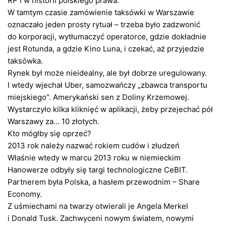
RP i w historii polskiego prawa.
W tamtym czasie zamówienie taksówki w Warszawie
oznaczało jeden prosty rytuał – trzeba było zadzwonić
do korporacji, wytłumaczyć operatorce, gdzie dokładnie
jest Rotunda, a gdzie Kino Luna, i czekać, aż przyjedzie
taksówka.
Rynek był może nieidealny, ale był dobrze uregulowany.
I wtedy wjechał Uber, samozwańczy „zbawca transportu
miejskiego”. Amerykański sen z Doliny Krzemowej.
Wystarczyło kilka kliknięć w aplikacji, żeby przejechać pół
Warszawy za… 10 złotych.
Kto mógłby się oprzeć?
2013 rok należy nazwać rokiem cudów i złudzeń
Właśnie wtedy w marcu 2013 roku w niemieckim
Hanowerze odbyły się targi technologiczne CeBIT.
Partnerem była Polska, a hasłem przewodnim – Share
Economy.
Z uśmiechami na twarzy otwierali je Angela Merkel
i Donald Tusk. Zachwyceni nowym światem, nowymi