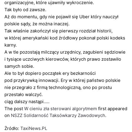
organizacyjne, które ujawniły wykroczenie.
Tak było od zawsze.
Aż do momentu, gdy nie pojawił się Uber który nauczył
polskie sądy, że można inaczej.
Tak właśnie zakończył się pierwszy rozdział historii,
w której amerykański kod źródłowy pokonał polski kodeks
karny.
A w tle pozostają milczący urzędnicy, zagubieni sędziowie
i tysiące uczciwych kierowców, których prawo zostawiło
samych sobie.
Ale to był dopiero początek ery bezkarności
pod przykrywką innowacji. Ery w której państwo polskie
nie przegrało z firmą technologiczną, ono po prostu
przestało walczyć.
ciąg dalszy nastąpi…..
The post
W cieniu zła sterowani algorytmem
first appeared
on
NSZZ Solidarność Taksówkarzy Zawodowych
.
Żródło:
TaxiNews.PL