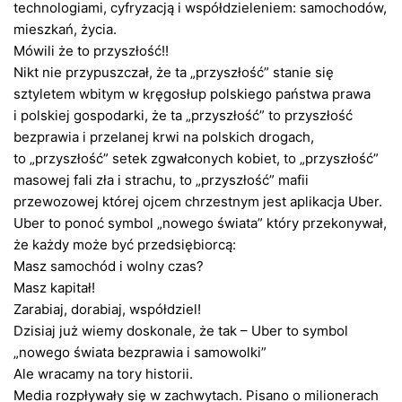
technologiami, cyfryzacją i współdzieleniem: samochodów,
mieszkań, życia.
Mówili że to przyszłość!!
Nikt nie przypuszczał, że ta „przyszłość” stanie się
sztyletem wbitym w kręgosłup polskiego państwa prawa
i polskiej gospodarki, że ta „przyszłość” to przyszłość
bezprawia i przelanej krwi na polskich drogach,
to „przyszłość” setek zgwałconych kobiet, to „przyszłość”
masowej fali zła i strachu, to „przyszłość” mafii
przewozowej której ojcem chrzestnym jest aplikacja Uber.
Uber to ponoć symbol „nowego świata” który przekonywał,
że każdy może być przedsiębiorcą:
Masz samochód i wolny czas?
Masz kapitał!
Zarabiaj, dorabiaj, współdziel!
Dzisiaj już wiemy doskonale, że tak – Uber to symbol
„nowego świata bezprawia i samowolki”
Ale wracamy na tory historii.
Media rozpływały się w zachwytach. Pisano o milionerach