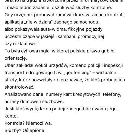
Jest to narzędzie stworzone przez informatyków Ubera
i miało jedno zadanie, oszukiwać służby kontrolne.
Gdy urzędnik próbował zamówić kurs w ramach kontroli,
aplikacja „nie widziała” żadnego samochodu.
albo pokazywała auta-widma, fikcyjne pojazdy
uczestniczące w jakiejś „kampanii promocyjnej
czy reklamowej”.
To była cyfrowa mgła, w której polskie prawo gubiło
orientację.
Uber zakładał wokół urzędów, komend policji i inspekcji
transportu drogowego tzw. „geofencing” – wirtualne
strefy, które pozwalały rozpoznawać, że ktoś próbuje ich
skontrolować.
Analizowano dane, numery kart kredytowych, telefony,
adresy domowe i służbowe.
Jeśli ktoś wyglądał na podejrzanego blokowano jego
konto.
Kontrola? Niemożliwa.
Służby? Oślepione.