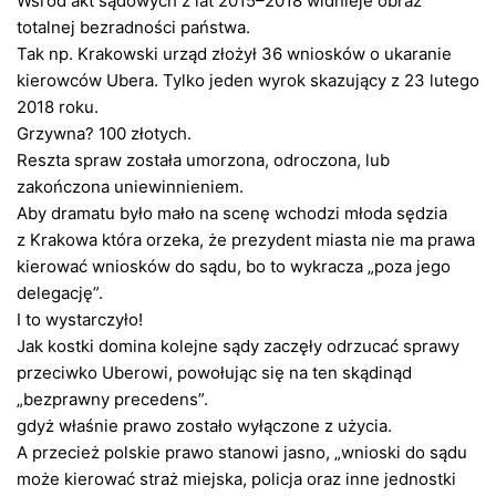
Wśród akt sądowych z lat 2015–2018 widnieje obraz
totalnej bezradności państwa.
Tak np. Krakowski urząd złożył 36 wniosków o ukaranie
kierowców Ubera. Tylko jeden wyrok skazujący z 23 lutego
2018 roku.
Grzywna? 100 złotych.
Reszta spraw została umorzona, odroczona, lub
zakończona uniewinnieniem.
Aby dramatu było mało na scenę wchodzi młoda sędzia
z Krakowa która orzeka, że prezydent miasta nie ma prawa
kierować wniosków do sądu, bo to wykracza „poza jego
delegację”.
I to wystarczyło!
Jak kostki domina kolejne sądy zaczęły odrzucać sprawy
przeciwko Uberowi, powołując się na ten skądinąd
„bezprawny precedens”.
gdyż właśnie prawo zostało wyłączone z użycia.
A przecież polskie prawo stanowi jasno, „wnioski do sądu
może kierować straż miejska, policja oraz inne jednostki