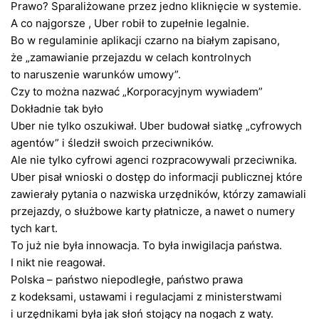
Prawo? Sparaliżowane przez jedno kliknięcie w systemie.
A co najgorsze , Uber robił to zupełnie legalnie.
Bo w regulaminie aplikacji czarno na białym zapisano,
że „zamawianie przejazdu w celach kontrolnych
to naruszenie warunków umowy”.
Czy to można nazwać „Korporacyjnym wywiadem”
Dokładnie tak było
Uber nie tylko oszukiwał. Uber budował siatkę „cyfrowych
agentów” i śledził swoich przeciwników.
Ale nie tylko cyfrowi agenci rozpracowywali przeciwnika.
Uber pisał wnioski o dostęp do informacji publicznej które
zawierały pytania o nazwiska urzędników, którzy zamawiali
przejazdy, o służbowe karty płatnicze, a nawet o numery
tych kart.
To już nie była innowacja. To była inwigilacja państwa.
I nikt nie reagował.
Polska – państwo niepodległe, państwo prawa
z kodeksami, ustawami i regulacjami z ministerstwami
i urzędnikami była jak słoń stojący na nogach z waty.