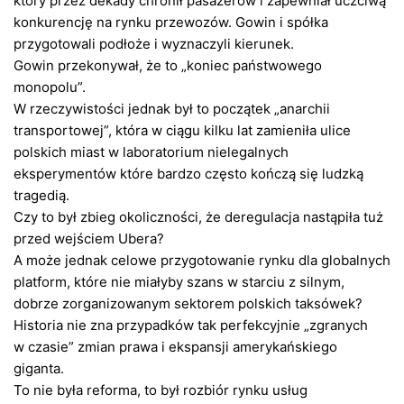
który przez dekady chronił pasażerów i zapewniał uczciwą
konkurencję na rynku przewozów. Gowin i spółka
przygotowali podłoże i wyznaczyli kierunek.
Gowin przekonywał, że to „koniec państwowego
monopolu”.
W rzeczywistości jednak był to początek „anarchii
transportowej”, która w ciągu kilku lat zamieniła ulice
polskich miast w laboratorium nielegalnych
eksperymentów które bardzo często kończą się ludzką
tragedią.
Czy to był zbieg okoliczności, że deregulacja nastąpiła tuż
przed wejściem Ubera?
A może jednak celowe przygotowanie rynku dla globalnych
platform, które nie miałyby szans w starciu z silnym,
dobrze zorganizowanym sektorem polskich taksówek?
Historia nie zna przypadków tak perfekcyjnie „zgranych
w czasie” zmian prawa i ekspansji amerykańskiego
giganta.
To nie była reforma, to był rozbiór rynku usług