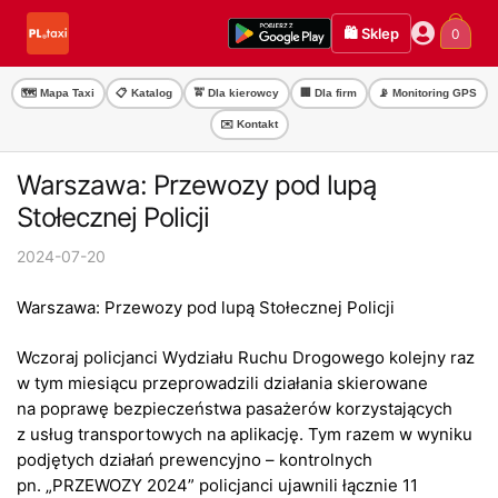
Przejdź
Przejdź
🛍️ Sklep
0
do
do
nawigacji
treści
🗺️ Mapa Taxi
📋 Katalog
🚖 Dla kierowcy
🏢 Dla firm
📡 Monitoring GPS
✉️ Kontakt
Warszawa: Przewozy pod lupą
Stołecznej Policji
2024-07-20
Warszawa: Przewozy pod lupą Stołecznej Policji
Wczoraj policjanci Wydziału Ruchu Drogowego kolejny raz
w tym miesiącu przeprowadzili działania skierowane
na poprawę bezpieczeństwa pasażerów korzystających
z usług transportowych na aplikację. Tym razem w wyniku
podjętych działań prewencyjno – kontrolnych
pn. „PRZEWOZY 2024” policjanci ujawnili łącznie 11