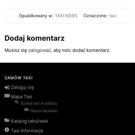
Opublikowany w:
TAXI NEWS
Oznaczone:
taxi
Dodaj komentarz
Musisz się
zalogować
, aby móc dodać komentarz.
ZAMÓW TAXI
Zaloguj się
Mapa Taxi
Szukaj taxi w pobliżu
Nasze taksówki
Katalog taksówek
Taxi Informacje