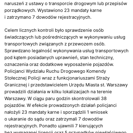
naruszeń z ustawy o transporcie drogowym lub przepisów
porządkowych. Wystawiono 23 mandaty karne
i zatrzymano 7 dowodów rejestracyjnych.
Celem licznych kontroli było sprawdzenie osób
świadczących lub pośredniczących w wykonywaniu usług
transportowych związanych z przewozem osób.
Sprawdzano legalność wykonywania usług transportowych
pod kątem posiadanych uprawnień, stan techniczny,
oznaczenia oraz dodatkowe wyposażenie pojazdów.
Policjanci Wydziału Ruchu Drogowego Komendy
Stołecznej Policji wraz z funkcjonariuszami Straży
Granicznej i przedstawicielem Urzędu Miasta st. Warszawy
prowadzili działania w kilku lokalizacjach na terenie
Warszawy. W ciągu paru godzin skontrolowali 38
pojazdów. W efekcie prowadzonych działań policjanci
nałożyli 23 mandaty karne i sporządzili 1 wniosek
o ukaranie do sądu oraz zatrzymali 7 dowodów
rejestracyjnych. Ponadto ujawnili 7 kierujących
bez wymaganej licencji oraz 5 przypadków niewłaściwego