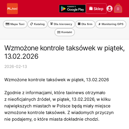
Przejdź
Przejdź
🛍️ Sklep
0
do
do
nawigacji
treści
🗺️ Mapa Taxi
📋 Katalog
🚖 Dla kierowcy
🏢 Dla firm
📡 Monitoring GPS
✉️ Kontakt
Wzmożone kontrole taksówek w piątek,
13.02.2026
2026-02-13
Wzmożone kontrole taksówek w piątek, 13.02.2026
Zgodnie z informacjami, które taxinews otrzymało
z nieoficjalnych źródeł, w piątek, 13.02.2026, w kilku
największych miastach w Polsce będą miały miejsce
wzmożone kontrole taksówek. Z wiadomych przyczyn
nie podajemy, o które miasta dokładnie chodzi.